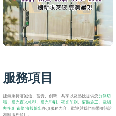
服務項目
建鎮秉持著誠信、當責、創新、共享以及熱忱提供您
分條切
張
、
反光夜光軋型
、
反光印刷
、
夜光印刷
、
窗貼施工
、
電腦
割字.紅布條.海報輸出
多項服務內容，歡迎與我們聯繫並諮詢
相關服務項目。