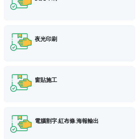
夜光印刷
窗貼施工
電腦割字.紅布條.海報輸出